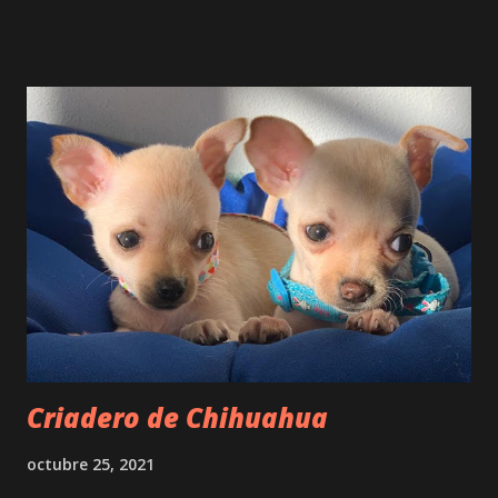
Cosmos»). Los animales no fueron los primeros seres vivos
en el espacio. La era de los viajes espaciales ya había
comenzado tres años antes, en octubre de 1957, cuando se
lanzó al espacio el primer satélite, el "Sputnik 1", diseñado
por Sergei Pavlovich Korolev. Contrariamente a todas las
predicciones de que Estados Unidos sería la primera
superpotencia en conquistar el espacio, la Unión Soviética
había ganado el día en el apogeo de la Guerra Fría. Solo un
mes después, los ingenieros espaciales rusos enviaron a la
perra Laika al espacio frente a un asombrado público
mundial. El objetivo era probar si ese viaje hacia la...
Criadero de Chihuahua
octubre 25, 2021