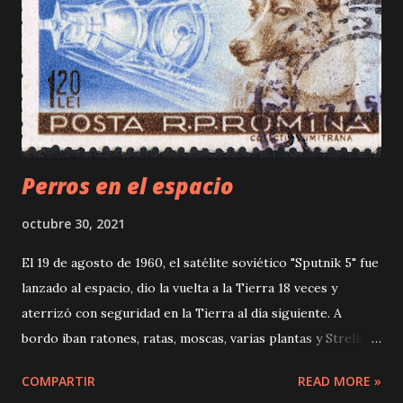
en París, pide a su segunda esposa, Mónica Torromé que le
traiga para enseñárselo el poncho que le regalara su
compadre, el cacique Mariano Rozas. Al abrirla una nube de
polillas sale de la caja. El viejo Mansilla solloza. Una
Excursión a los Indios Ranqueles En su vida tuvo
numeroso...
Perros en el espacio
octubre 30, 2021
El 19 de agosto de 1960, el satélite soviético "Sputnik 5" fue
lanzado al espacio, dio la vuelta a la Tierra 18 veces y
aterrizó con seguridad en la Tierra al día siguiente. A
bordo iban ratones, ratas, moscas, varias plantas y Strelka y
Belka, dos perros. Estampilla rumana de 1959 con la imagen
COMPARTIR
READ MORE »
de Laika (la leyenda dice «Laika, primera viajera al