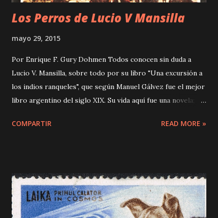
Los Perros de Lucio V Mansilla
mayo 29, 2015
Por Enrique F. Gury Dohmen Todos conocen sin duda a
Lucio V. Mansilla, sobre todo por su libro "Una excursión a
los indios ranqueles", que según Manuel Gálvez fue el mejor
libro argentino del siglo XIX. Su vida aquí fue una novela; su
personalidad fue sumamente compleja, paradojal. Muy
COMPARTIR
READ MORE »
pocos de su época han sido tan versátiles. El mismo decía
que el que piensa seis meses de la misma manera debe estar
seguro de equivocarse. Hombre muy emotivo disimuló
siempre, por un pudor especial, su sensibilidad. Si la deja
entrever a veces, enseguida trata de ocultarla. Durante una
misa en plena toldería de los ranqueles extraña a su madre.
Cuando Miguel Angel Cárcano, jovencito entonces, lo visita